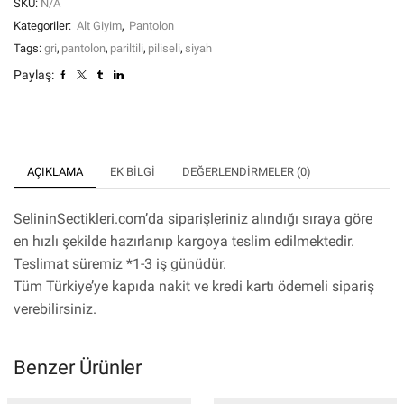
SKU:
N/A
Kategoriler:
Alt Giyim
,
Pantolon
Tags:
gri
,
pantolon
,
pariltili
,
piliseli
,
siyah
Paylaş:
AÇIKLAMA
EK BILGI
DEĞERLENDIRMELER (0)
SelininSectikleri.com’da siparişleriniz alındığı sıraya göre
en hızlı şekilde hazırlanıp kargoya teslim edilmektedir.
Teslimat süremiz *1-3 iş günüdür.
Tüm Türkiye’ye kapıda nakit ve kredi kartı ödemeli sipariş
verebilirsiniz.
Benzer Ürünler