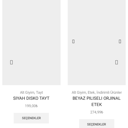
Alt Giyim
,
Tayt
Alt Giyim
,
Etek
,
İndirimli Ürünler
SIYAH DISKO TAYT
BEYAZ PILISELI ORJINAL
ETEK
199,00
₺
Bu
274,99
₺
ürünün
Bu
SEÇENEKLER
birden
ürünün
SEÇENEKLER
fazla