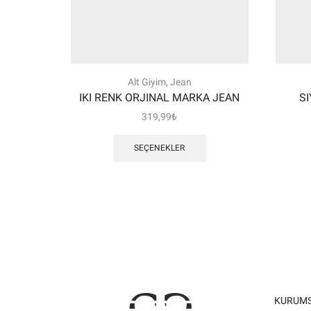
Alt Giyim
,
Jean
IKI RENK ORJINAL MARKA JEAN
SI
319,99
₺
Bu
ürünün
SEÇENEKLER
birden
fazla
varyasyonu
var.
Seçenekler
ürün
sayfasından
seçilebilir
KURUM