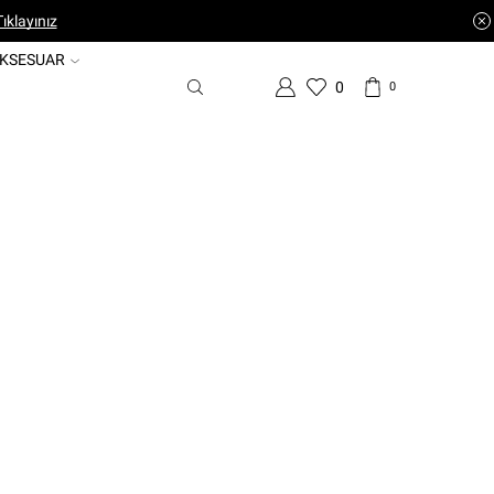
ıklayınız
KSESUAR
0
0