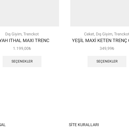
Dış Giyim
,
Trenckot
Ceket
,
Dış Giyim
,
Trencko
YAH ITHAL MAXI TRENC
YEŞİL MAXİ KETEN TRENÇ
1.199,00
₺
349,99
₺
Bu
B
ürünün
ü
SEÇENEKLER
SEÇENEKLER
birden
b
fazla
f
varyasyonu
v
var.
v
Seçenekler
S
ürün
ü
sayfasından
s
seçilebilir
se
SAL
SITE KURALLARI