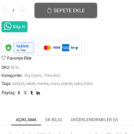
SAKS
SEPETE EKLE
MAVI
ASTARLI
Bilgi Al
TRENC
CEKET
adet
Favoriye Ekle
SKU:
N/A
Kategoriler:
Dış Giyim
,
Trenckot
Tags:
astarli
,
ceket
,
marka
,
mavi
,
orjinal
,
saks
,
trenc
Paylaş:
AÇIKLAMA
EK BILGI
DEĞERLENDIRMELER (0)