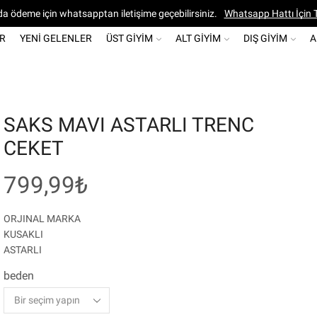
a ödeme için whatsapptan iletişime geçebilirsiniz.
Whatsapp Hattı İçin T
ER
YENI GELENLER
ÜST GIYIM
ALT GIYIM
DIŞ GIYIM
A
SAKS MAVI ASTARLI TRENC
CEKET
799,99
₺
ORJINAL MARKA
KUSAKLI
ASTARLI
beden