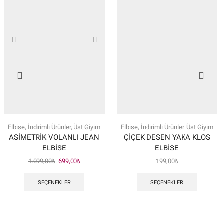
Elbise
,
İndirimli Ürünler
,
Üst Giyim
Elbise
,
İndirimli Ürünler
,
Üst Giyim
ASİMETRİK VOLANLI JEAN
ÇİÇEK DESEN YAKA KLOS
ELBİSE
ELBİSE
Orijinal
Şu
1.099,00
₺
699,00
₺
199,00
₺
fiyat:
andaki
Bu
Bu
1.099,00₺.
fiyat:
ürünün
ürünün
SEÇENEKLER
SEÇENEKLER
699,00₺.
birden
birden
fazla
fazla
varyasyonu
varyasy
var.
var.