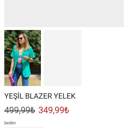
YEŞİL BLAZER YELEK
Orijinal
Şu
499,99
₺
349,99
₺
fiyat:
andaki
beden