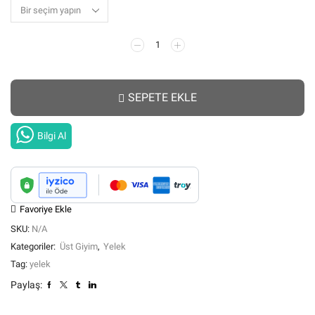
499,99₺.
fiyat:
YEŞİL
349,99₺.
BLAZER
YELEK
adet
SEPETE EKLE
Bilgi Al
Favoriye Ekle
SKU:
N/A
Kategoriler:
Üst Giyim
,
Yelek
Tag:
yelek
Paylaş: