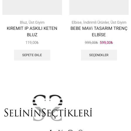
Bluz
,
Üst Giyim
Elbise
,
İndirimli Ürünler
,
Üst Giyim
KIREMIT IP ASKILI KETEN
BEBE MAVi TASARIM TRENÇ
BLUZ
ELBİSE
Orijinal
Şu
119,00
₺
999,00
₺
599,00
₺
fiyat:
andaki
Bu
999,00₺.
fiyat:
ürünün
SEPETE EKLE
SEÇENEKLER
599,00₺.
birden
fazla
varyasy
var.
Seçenek
ürün
sayfası
seçilebili