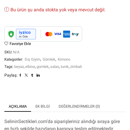
Bu ürün şu anda stokta yok veya mevcut değil.
Favoriye Ekle
SKU:
N/A
Kategoriler:
Dış Giyim
,
Gömlek
,
Kimono
Tags:
beyaz
,
elbise
,
gomlek
,
salas
,
tunik
,
zimbali
Paylaş:
AÇIKLAMA
EK BILGI
DEĞERLENDIRMELER (0)
SelininSectikleri.com’da siparişleriniz alındığı sıraya göre
en hızlı şekilde hazırlanıp kargoya teslim edilmektedir.